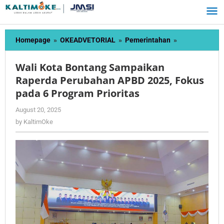
Skip
to
content
Wali
Homepage
»
OKEADVETORIAL
»
Pemerintahan
»
Kota
Bontang
Wali Kota Bontang Sampaikan
Sampaikan
Raperda Perubahan APBD 2025, Fokus
Raperda
pada 6 Program Prioritas
Perubahan
APBD
by
August 20, 2025
2025,
KaltimOke
by
KaltimOke
Fokus
pada
6
Program
Prioritas