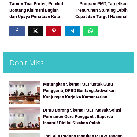
navigation
Tamrin Tuai Protes, Pemkot
Program PMT, Targetkan
Bontang Klaim Ini Bagian
Penurunan Stunting Lebih
dari Upaya Penataan Kota
Cepat dari Target Nasional
Don't Miss
Matangkan Skema PJLP untuk Guru
Pengganti, DPRD Bontang Jadwalkan
Kunjungan Kerja ke Kementerian
DPRD Dorong Skema PJLP Masuk Solusi
Permanen Guru Pengganti, Raperda
Insentif Dinilai Sisakan Celah
Joni Alla Padang Ingatkan RTRW Jangan