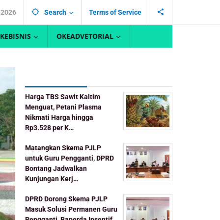
, 2026
Search
Terms of Service
KEBISNIS
OKEADVETORIAL
Recent Post
Harga TBS Sawit Kaltim
Menguat, Petani Plasma
Nikmati Harga hingga
Rp3.528 per K…
Matangkan Skema PJLP
untuk Guru Pengganti, DPRD
Bontang Jadwalkan
Kunjungan Kerj…
DPRD Dorong Skema PJLP
Masuk Solusi Permanen Guru
Pengganti, Raperda Insentif