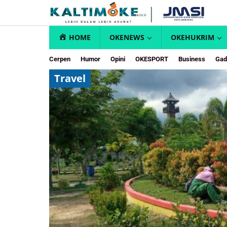
Skip
to
content
HOME
OKENEWS
OKEHUKRIM
Cerpen
Humor
Opini
OKESPORT
Business
Gad
Travel