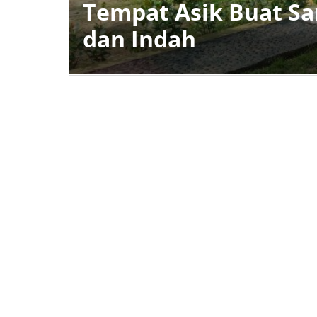
Tempat Asik Buat Sa
dan Indah
Bontang
,
Community
,
Entertainment
,
Family
,
OKEBISNIS
,
OKELIFESTYLE
,
Travel
December
30,
2020
by
KaltimOke