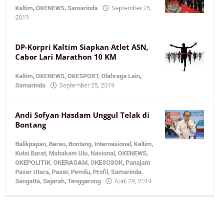
Kaltim
,
OKENEWS
,
Samarinda
September 25,
by
2019
KaltimOke
DP-Korpri Kaltim Siapkan Atlet ASN,
Cabor Lari Marathon 10 KM
Kaltim
,
OKENEWS
,
OKESPORT
,
Olahraga Lain
,
by
Samarinda
September 25, 2019
KaltimOke
Andi Sofyan Hasdam Unggul Telak di
Bontang
Balikpapan
,
Berau
,
Bontang
,
Internasional
,
Kaltim
,
Kutai Barat
,
Mahakam Ulu
,
Nasional
,
OKENEWS
,
OKEPOLITIK
,
OKERAGAM
,
OKESOSOK
,
Panajam
Paser Utara
,
Paser
,
Pemilu
,
Profil
,
Samarinda
,
by
Sangatta
,
Sejarah
,
Tenggarong
April 29, 2019
KaltimOke
Recent Post