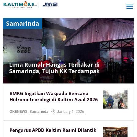
Skip
to
content
Samarinda
Lima Rumah Hangus Terbakar di
Samarinda, Tujuh KK Terdampak
OKENEWS
,
BMKG Ingatkan Waspada Bencana
Samarinda
Hidrometeorologi di Kaltim Awal 2026
July
19,
by
OKENEWS
,
Samarinda
January 1, 2026
2026
KaltimOke
by
KaltimOke
Pengurus APBD Kaltim Resmi Dilantik