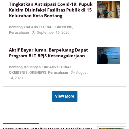
Tingkatkan Antisipasi Covid-19, Pupuk
Kaltim Disinfeksi Fasilitas Publik di 15
Kelurahan Kota Bontang
Bontang
,
OKEADVETORIAL
,
OKENEWS
,
by
Perusahaan
September 16, 2020
KaltimOke
Aktif Bayar Iuran, Berpeluang Dapat
Program BLT BPJS Ketenagakerjaan
Bontang
,
Keuangan
,
OKEADVETORIAL
,
OKEBISNIS
,
OKENEWS
,
Perusahaan
August
by
14, 2020
KaltimOke
View More
Recent Post