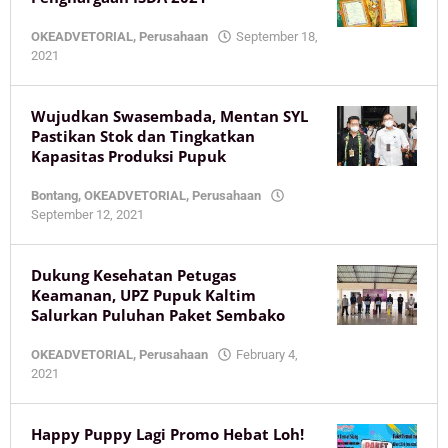
OKEADVETORIAL
,
Perusahaan
September 18,
by
2021
KaltimOke
Wujudkan Swasembada, Mentan SYL
Pastikan Stok dan Tingkatkan
Kapasitas Produksi Pupuk
Bontang
,
OKEADVETORIAL
,
Perusahaan
by
September 12, 2021
KaltimOke
Dukung Kesehatan Petugas
Keamanan, UPZ Pupuk Kaltim
Salurkan Puluhan Paket Sembako
OKEADVETORIAL
,
Perusahaan
February 4,
by
2021
KaltimOke
Happy Puppy Lagi Promo Hebat Loh!