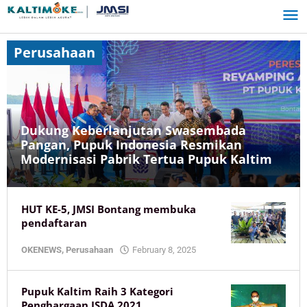
Skip
to
content
Perusahaan
Dukung Keberlanjutan Swasembada
Pangan, Pupuk Indonesia Resmikan
Modernisasi Pabrik Tertua Pupuk Kaltim
OKEADVETORIAL
,
HUT KE-5, JMSI Bontang membuka
Perusahaan
pendaftaran
February
3,
by
OKENEWS
,
Perusahaan
February 8, 2025
2026
KaltimOke
by
KaltimOke
Pupuk Kaltim Raih 3 Kategori
Penghargaan ISDA 2021