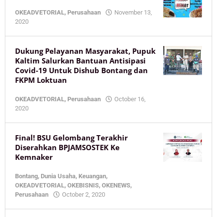
OKEADVETORIAL
,
Perusahaan
November 13,
by
2020
KaltimOke
Dukung Pelayanan Masyarakat, Pupuk
Kaltim Salurkan Bantuan Antisipasi
Covid-19 Untuk Dishub Bontang dan
FKPM Loktuan
OKEADVETORIAL
,
Perusahaan
October 16,
by
2020
KaltimOke
Final! BSU Gelombang Terakhir
Diserahkan BPJAMSOSTEK Ke
Kemnaker
Bontang
,
Dunia Usaha
,
Keuangan
,
OKEADVETORIAL
,
OKEBISNIS
,
OKENEWS
,
by
Perusahaan
October 2, 2020
KaltimOke