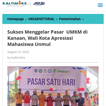
Skip
to
content
Sukses
Homepage
»
OKEADVETORIAL
»
Pemerintahan
»
Menggelar
Pasar
Sukses Menggelar Pasar UMKM di
UMKM
Kanaan, Wali Kota Apresiasi
di
Mahasiswa Unmul
Kanaan,
Wali
by
August 16, 2025
Kota
KaltimOke
by
KaltimOke
Apresiasi
Mahasiswa
Unmul