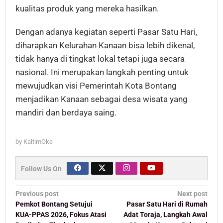
kualitas produk yang mereka hasilkan.
Dengan adanya kegiatan seperti Pasar Satu Hari,
diharapkan Kelurahan Kanaan bisa lebih dikenal,
tidak hanya di tingkat lokal tetapi juga secara
nasional. Ini merupakan langkah penting untuk
mewujudkan visi Pemerintah Kota Bontang
menjadikan Kanaan sebagai desa wisata yang
mandiri dan berdaya saing.
by
KaltimOke
Follow Us On
Post
Previous post
Next post
navigation
Pemkot Bontang Setujui
Pasar Satu Hari di Rumah
KUA-PPAS 2026, Fokus Atasi
Adat Toraja, Langkah Awal