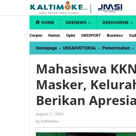
Skip
to
content
HOME
OKENEWS
OKEHUKRIM
Cerpen
Humor
Opini
OKESPORT
Business
Gad
Homepage
»
OKEADVETORIAL
»
Pemerintahan
»
Mahasiswa KKN
Masker, Kelura
Berikan Apresia
by
August 11, 2020
KaltimOke
by
KaltimOke