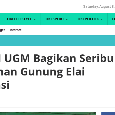
Saturday, August 8
OKELIFESTYLE
OKESPORT
OKEPOLITIK
O
get
Internet
Mahasiswa
KKN
UGM
 UGM Bagikan Seribu
Bagikan
Seribu
han Gunung Elai
Masker,
Kelurahan
Gunung
si
Elai
Berikan
Apresiasi