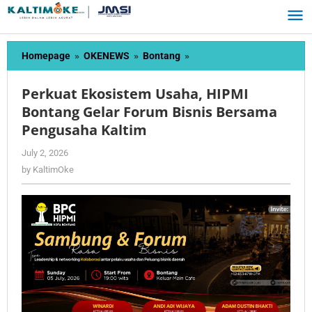
Skip
to
content
Perkuat
Homepage
»
OKENEWS
»
Bontang
»
Ekosistem
Usaha,
Perkuat Ekosistem Usaha, HIPMI
HIPMI
Bontang Gelar Forum Bisnis Bersama
Bontang
Pengusaha Kaltim
Gelar
Forum
by
July 2, 2026
Bisnis
KaltimOke
by
KaltimOke
Bersama
Pengusaha
Kaltim