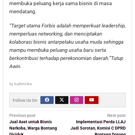
membuka peluang kerja sama bisnis di masa
mendatang.
“Target utama Forbis adalah memperkuat leadership,
memperluas networking, dan menciptakan
kolaborasi bisnis antarpelaku usaha muda sehingga
mampu membuka peluang usaha baru serta
berkontribusi terhadap perekonomian daerah.”Tutup
Awin.
by
KaltimOke
Follow Us On
Post
Previous post
Next post
navigation
Jual Aset untuk Bisnis
Implementasi Perda LLAJ
Narkoba, Warga Bontang
Jadi Sorotan, Komisi C DPRD
Diciduk
Bontang Dorong