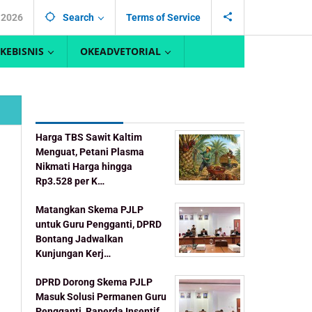
, 2026
Search
Terms of Service
KEBISNIS
OKEADVETORIAL
Recent Post
Harga TBS Sawit Kaltim
Menguat, Petani Plasma
Nikmati Harga hingga
Rp3.528 per K…
Matangkan Skema PJLP
untuk Guru Pengganti, DPRD
Bontang Jadwalkan
Kunjungan Kerj…
DPRD Dorong Skema PJLP
Masuk Solusi Permanen Guru
Pengganti, Raperda Insentif