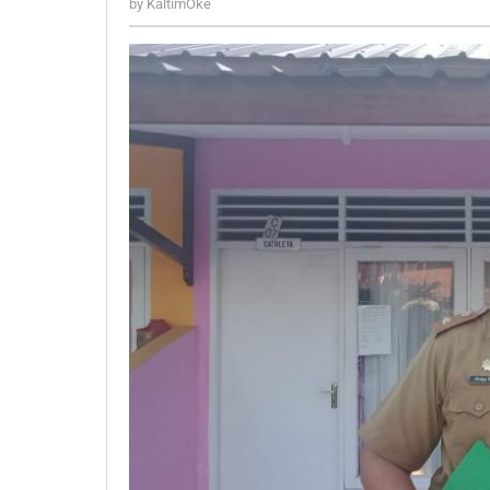
by
KaltimOke