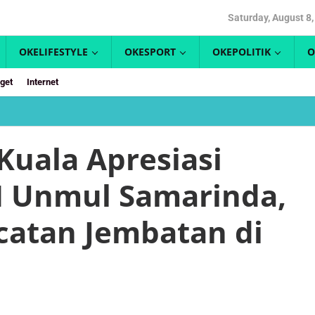
Saturday, August 8
OKELIFESTYLE
OKESPORT
OKEPOLITIK
O
get
Internet
Lurah
Bontang
Kuala
Kuala Apresiasi
Apresiasi
Mahasiswa
 Unmul Samarinda,
KKN
Unmul
Samarinda,
atan Jembatan di
Lakukan
Pengecatan
Jembatan
di
Lokasi
Wisata