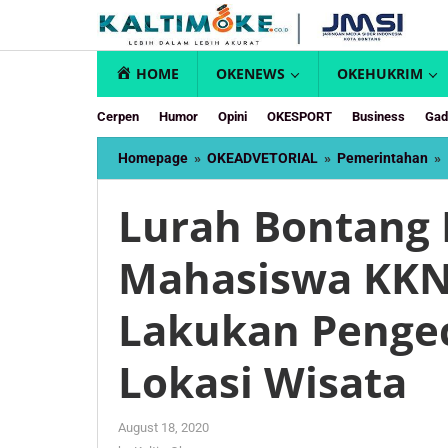
Skip
to
content
HOME
OKENEWS
OKEHUKRIM
Cerpen
Humor
Opini
OKESPORT
Business
Gad
Homepage
»
OKEADVETORIAL
»
Pemerintahan
»
Lurah Bontang 
Mahasiswa KKN
Lakukan Pengec
Lokasi Wisata
by
August 18, 2020
KaltimOke