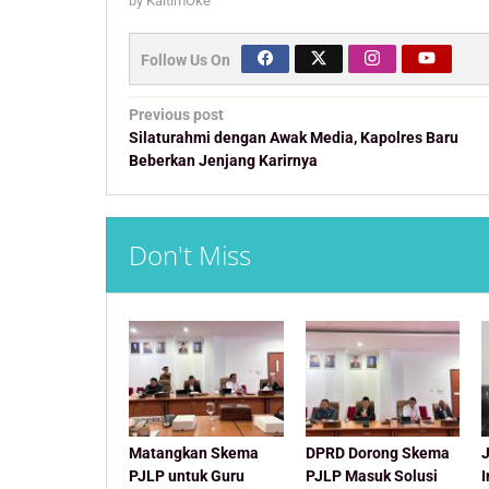
by
KaltimOke
Follow Us On
Post
Previous post
navigation
Silaturahmi dengan Awak Media, Kapolres Baru
Beberkan Jenjang Karirnya
Don't Miss
Matangkan Skema
DPRD Dorong Skema
J
PJLP untuk Guru
PJLP Masuk Solusi