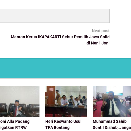
Next post
Mantan Ketua IKAPAKARTI Sebut Pemilih Jawa Solid
di Neni-Joni
oni Alla Padang
Heri Keswanto Usul
Muhammad Sahib
Ingatkan RTRW
TPA Bontang
Sentil Dishub, Jang