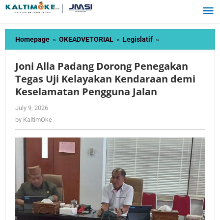
Skip
to
content
Joni
Homepage
»
OKEADVETORIAL
»
Legislatif
»
Alla
Padang
Joni Alla Padang Dorong Penegakan
Dorong
Tegas Uji Kelayakan Kendaraan demi
Penegakan
Keselamatan Pengguna Jalan
Tegas
Uji
by
July 9, 2026
Kelayakan
KaltimOke
by
KaltimOke
Kendaraan
demi
Keselamatan
Pengguna
Jalan