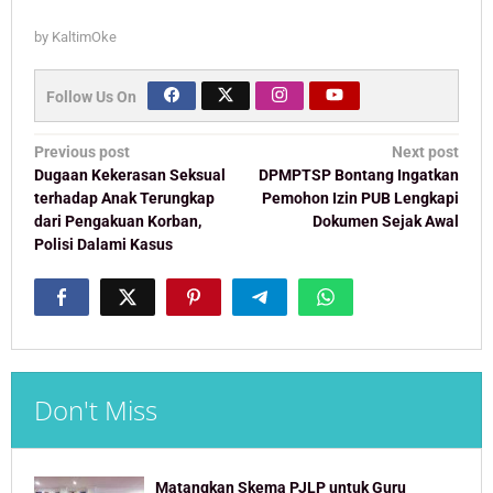
by
KaltimOke
Follow Us On
Post
Previous post
Next post
navigation
Dugaan Kekerasan Seksual
DPMPTSP Bontang Ingatkan
terhadap Anak Terungkap
Pemohon Izin PUB Lengkapi
dari Pengakuan Korban,
Dokumen Sejak Awal
Polisi Dalami Kasus
Don't Miss
Matangkan Skema PJLP untuk Guru