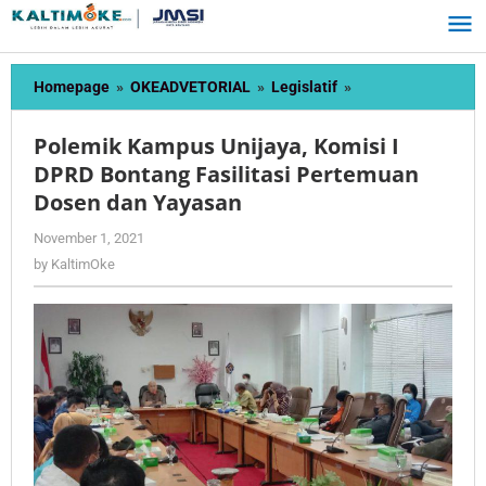
Skip
to
content
Polemik
Homepage
»
OKEADVETORIAL
»
Legislatif
»
Kampus
Unijaya,
Polemik Kampus Unijaya, Komisi I
Komisi
DPRD Bontang Fasilitasi Pertemuan
I
Dosen dan Yayasan
DPRD
Bontang
by
November 1, 2021
Fasilitasi
KaltimOke
by
KaltimOke
Pertemuan
Dosen
dan
Yayasan