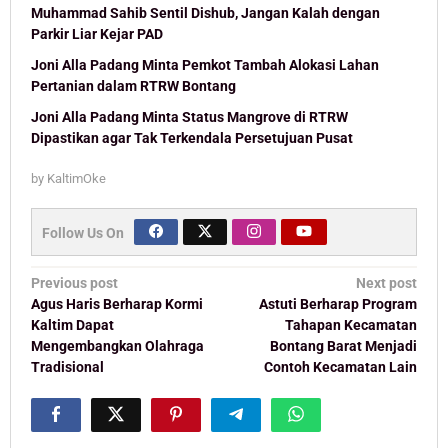
Muhammad Sahib Sentil Dishub, Jangan Kalah dengan
Parkir Liar Kejar PAD
Joni Alla Padang Minta Pemkot Tambah Alokasi Lahan
Pertanian dalam RTRW Bontang
Joni Alla Padang Minta Status Mangrove di RTRW
Dipastikan agar Tak Terkendala Persetujuan Pusat
by
KaltimOke
Follow Us On
Post
Previous post
Next post
navigation
Agus Haris Berharap Kormi
Astuti Berharap Program
Kaltim Dapat
Tahapan Kecamatan
Mengembangkan Olahraga
Bontang Barat Menjadi
Tradisional
Contoh Kecamatan Lain