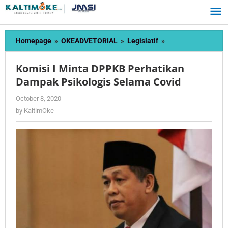
Skip
to
content
Komisi
Homepage
»
OKEADVETORIAL
»
Legislatif
»
I
Minta
Komisi I Minta DPPKB Perhatikan
DPPKB
Dampak Psikologis Selama Covid
Perhatikan
Dampak
by
October 8, 2020
Psikologis
KaltimOke
by
KaltimOke
Selama
Covid