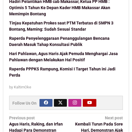
Hadiri Pelantikan HMB cab Makassar, Ketua PP HMB :
Optimis 5 Tahun Ke Depan Kader HMB Makassar Akan
Memimpin Bontang
Tinjau Kepatuhan Prokes saat PTM Terbatas di SMPN 3
Bontang, Maming: Sudah Sesuai Standar
Raperda Penyelenggaraan Penanggulangan Bencana
Daerah Masuk Tahap Konsultasi Publik
Hari Pahlawan, Agus Haris Ajak Pemuda Menghargai Jasa
Pahlawan dengan Melakukan Hal Positif
Raperda PPPKS Rampung, Komisi I Target Tahun ini Jadi
Perda
by
KaltimOke
Follow Us On
Post
Previous post
Next post
navigation
Agus Haris, Raking, dan Irfan
Kembali Turun Pada Sore
Hadapi Para Demonstran
Hari, Demonstran Ajak