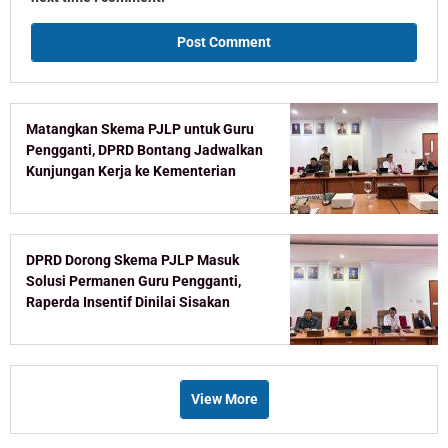
Matangkan Skema PJLP untuk Guru
Pengganti, DPRD Bontang Jadwalkan
Kunjungan Kerja ke Kementerian
DPRD Dorong Skema PJLP Masuk
Solusi Permanen Guru Pengganti,
Raperda Insentif Dinilai Sisakan
Celah
View More