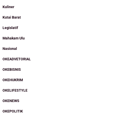
Kuliner
Kutai Barat
Legislatif
Mahakam Ulu
Nasional
OKEADVETORIAL
OKEBISNIS
OKEHUKRIM
OKELIFESTYLE
OKENEWS
OKEPOLITIK