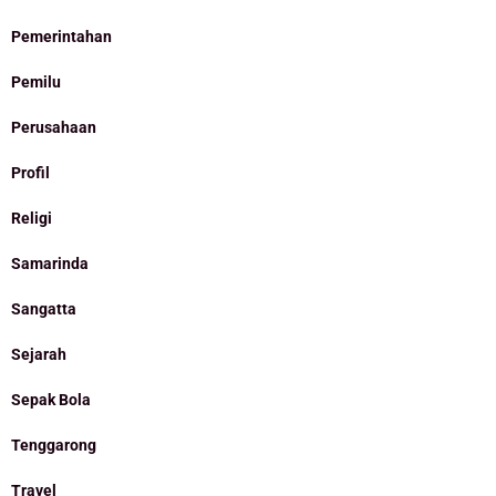
Pemerintahan
Pemilu
Perusahaan
Profil
Religi
Samarinda
Sangatta
Sejarah
Sepak Bola
Tenggarong
Travel