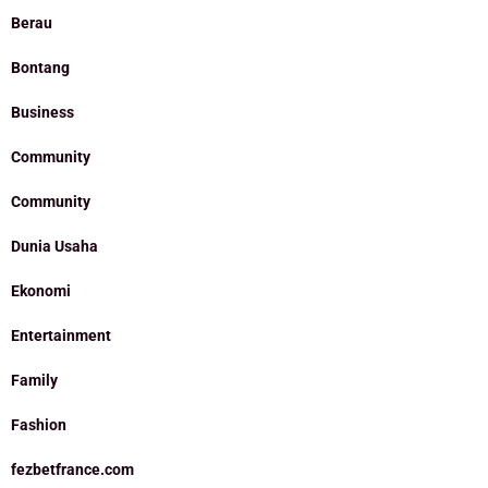
Berau
Bontang
Business
Community
Community
Dunia Usaha
Ekonomi
Entertainment
Family
Fashion
fezbetfrance.com