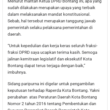
Menurut mantan Ketua DPRD Bontang ini, apa yang
sudah dilakukan merupakan upaya yang terbaik
dalam melaksanakan mandat konstitusional.
Sebab, hal tersebut merupakan tanggung jawab
pemerintah selaku pelaksana pemerintahan di
daerah.
“Untuk kepedulian dan kerja keras seluruh fraksi-
fraksi DPRD saya ucapkan terima kasih. Semoga
jalinan kemitraan legislatif dan eksekutif Kota
Bontang dapat terus terjaga dengan baik,”
imbuhnya.
Sidang paripurna ini digelar untuk pengambilan
keputusan terhadap Raperda Kota Bontang. Yakni
perubahan atas Peraturan Daerah Kota Bontang
Nomor 2 tahun 2016 tentang Pembentukan dan