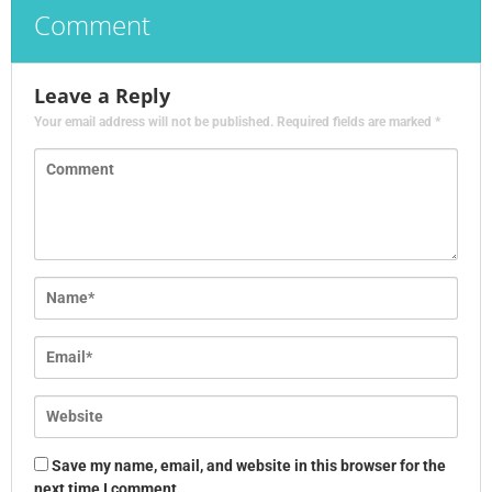
Comment
Leave a Reply
Your email address will not be published.
Required fields are marked
*
Save my name, email, and website in this browser for the
next time I comment.