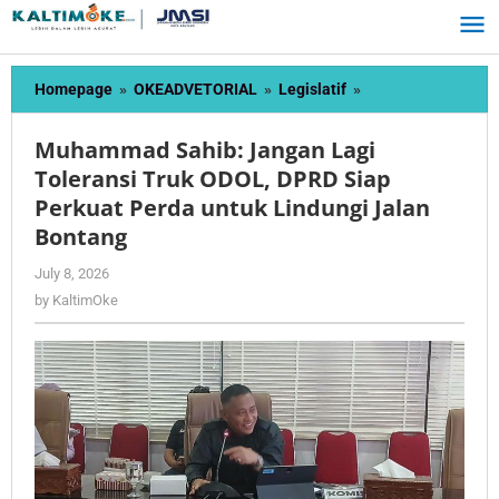
Skip
to
content
Muhammad
Homepage
»
OKEADVETORIAL
»
Legislatif
»
Sahib:
Jangan
Muhammad Sahib: Jangan Lagi
Lagi
Toleransi Truk ODOL, DPRD Siap
Toleransi
Perkuat Perda untuk Lindungi Jalan
Truk
ODOL,
Bontang
DPRD
by
July 8, 2026
Siap
KaltimOke
Perkuat
by
KaltimOke
Perda
untuk
Lindungi
Jalan
Bontang