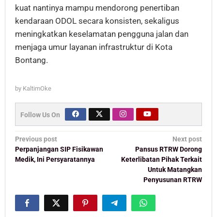
kuat nantinya mampu mendorong penertiban
kendaraan ODOL secara konsisten, sekaligus
meningkatkan keselamatan pengguna jalan dan
menjaga umur layanan infrastruktur di Kota
Bontang.
by
KaltimOke
Follow Us On
Post
Previous post
Next post
navigation
Perpanjangan SIP Fisikawan
Pansus RTRW Dorong
Medik, Ini Persyaratannya
Keterlibatan Pihak Terkait
Untuk Matangkan
Penyusunan RTRW