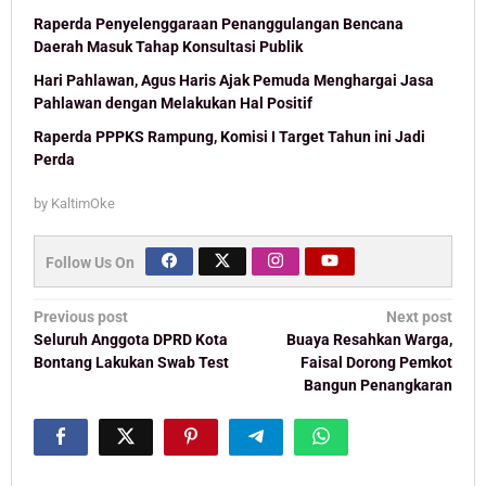
Raperda Penyelenggaraan Penanggulangan Bencana
Daerah Masuk Tahap Konsultasi Publik
Hari Pahlawan, Agus Haris Ajak Pemuda Menghargai Jasa
Pahlawan dengan Melakukan Hal Positif
Raperda PPPKS Rampung, Komisi I Target Tahun ini Jadi
Perda
by
KaltimOke
Follow Us On
Post
Previous post
Next post
navigation
Seluruh Anggota DPRD Kota
Buaya Resahkan Warga,
Bontang Lakukan Swab Test
Faisal Dorong Pemkot
Bangun Penangkaran