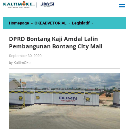
Skip
to
content
DPRD
Homepage
»
OKEADVETORIAL
»
Legislatif
»
Bontang
Kaji
DPRD Bontang Kaji Amdal Lalin
Amdal
Pembangunan Bontang City Mall
Lalin
Pembangunan
by
September 30, 2020
Bontang
KaltimOke
by
KaltimOke
City
Mall