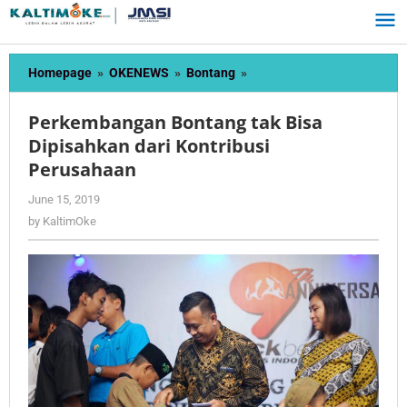
Skip
to
content
Perkembangan
Homepage
»
OKENEWS
»
Bontang
»
Bontang
tak
Perkembangan Bontang tak Bisa
Bisa
Dipisahkan dari Kontribusi
Dipisahkan
Perusahaan
dari
Kontribusi
by
June 15, 2019
Perusahaan
KaltimOke
by
KaltimOke