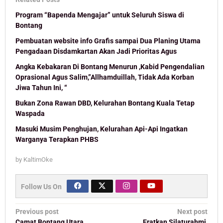
Program “Bapenda Mengajar” untuk Seluruh Siswa di
Bontang
Pembuatan website info Grafis sampai Dua Planing Utama
Pengadaan Disdamkartan Akan Jadi Prioritas Agus
Angka Kebakaran Di Bontang Menurun ,Kabid Pengendalian
Oprasional Agus Salim,”Allhamduillah, Tidak Ada Korban
Jiwa Tahun Ini, “
Bukan Zona Rawan DBD, Kelurahan Bontang Kuala Tetap
Waspada
Masuki Musim Penghujan, Kelurahan Api-Api Ingatkan
Warganya Terapkan PHBS
by
KaltimOke
Follow Us On
Post
Previous post
Next post
Camat Bontang Utara
Eratkan Silaturahmi,