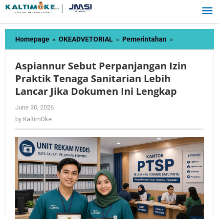
Skip
to
content
Aspiannur
Homepage
»
OKEADVETORIAL
»
Pemerintahan
»
Sebut
Perpanjangan
Aspiannur Sebut Perpanjangan Izin
Izin
Praktik Tenaga Sanitarian Lebih
Praktik
Lancar Jika Dokumen Ini Lengkap
Tenaga
Sanitarian
by
June 30, 2026
Lebih
KaltimOke
by
KaltimOke
Lancar
Jika
Dokumen
Ini
Lengkap