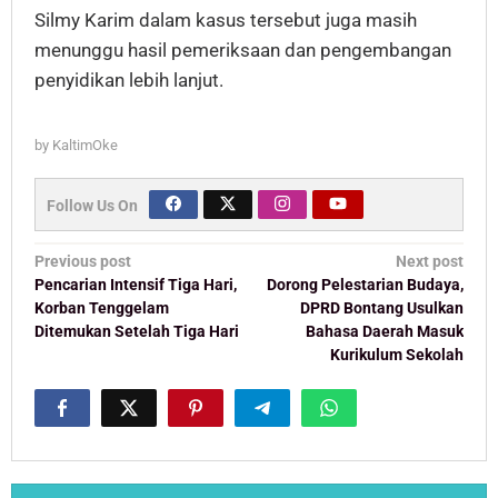
Silmy Karim dalam kasus tersebut juga masih
menunggu hasil pemeriksaan dan pengembangan
penyidikan lebih lanjut.
by
KaltimOke
Follow Us On
Post
Previous post
Next post
navigation
Pencarian Intensif Tiga Hari,
Dorong Pelestarian Budaya,
Korban Tenggelam
DPRD Bontang Usulkan
Ditemukan Setelah Tiga Hari
Bahasa Daerah Masuk
Kurikulum Sekolah