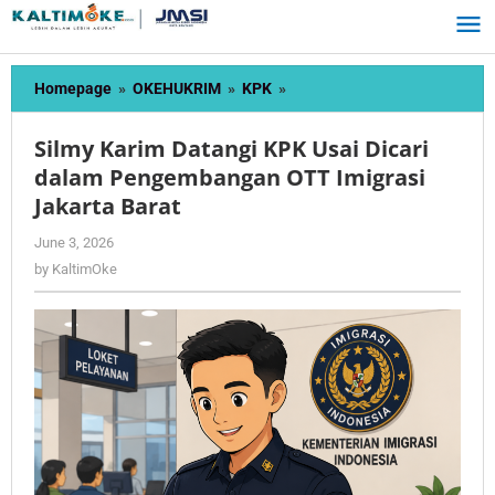
Skip
to
content
Silmy
Homepage
»
OKEHUKRIM
»
KPK
»
Karim
Datangi
Silmy Karim Datangi KPK Usai Dicari
KPK
dalam Pengembangan OTT Imigrasi
Usai
Jakarta Barat
Dicari
dalam
by
June 3, 2026
Pengembangan
KaltimOke
by
KaltimOke
OTT
Imigrasi
Jakarta
Barat