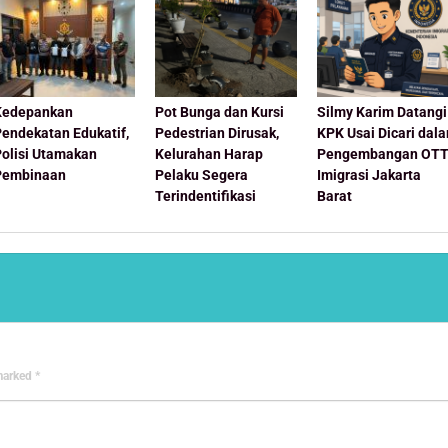
Kedepankan
Pot Bunga dan Kursi
Silmy Karim Datangi
Pendekatan Edukatif,
Pedestrian Dirusak,
KPK Usai Dicari dal
Polisi Utamakan
Kelurahan Harap
Pengembangan OT
Pembinaan
Pelaku Segera
Imigrasi Jakarta
Terindentifikasi
Barat
 marked
*