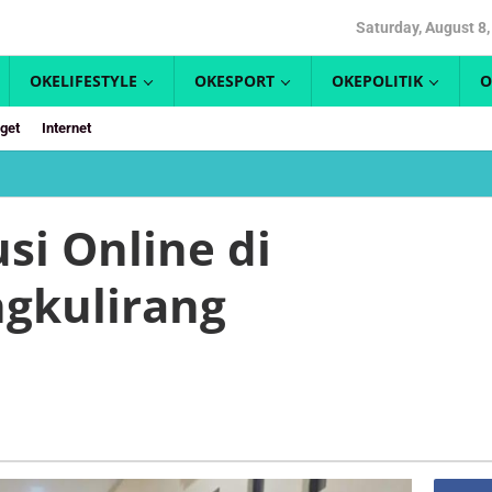
Saturday, August 8
OKELIFESTYLE
OKESPORT
OKEPOLITIK
O
get
Internet
i
si Online di
pan
gkulirang
rang
ar