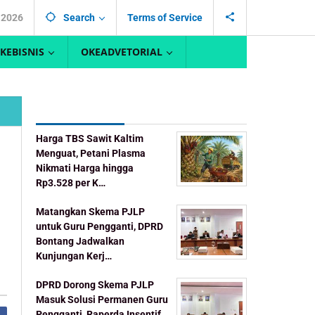
, 2026
Search
Terms of Service
KEBISNIS
OKEADVETORIAL
Recent Post
Harga TBS Sawit Kaltim
Menguat, Petani Plasma
Nikmati Harga hingga
Rp3.528 per K…
Matangkan Skema PJLP
untuk Guru Pengganti, DPRD
Bontang Jadwalkan
Kunjungan Kerj…
DPRD Dorong Skema PJLP
Masuk Solusi Permanen Guru
Pengganti, Raperda Insentif