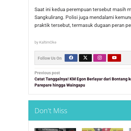
Saat ini kedua perempuan tersebut masih me
Sangkulirang. Polisi juga mendalami kemung
praktik tersebut, termasuk dugaan peran pe
by
KaltimOke
Follow Us On
Post
Previous post
navigation
Catat Tanggalnya! KM Egon Berlayar dari Bontang k
Parepare hingga Waingapu
Don't Miss