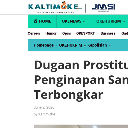
Skip
to
content
HOME
OKENEWS
OKEHUKRIM
Cerpen
Humor
Opini
OKESPORT
Business
Gad
Dugaan
Homepage
»
OKEHUKRIM
»
Kepolisian
»
Prostitus
Online
Dugaan Prostitu
di
Pengina
Penginapan San
Sangkuli
Terbongk
Terbongkar
by
June 2, 2026
KaltimOke
by
KaltimOke