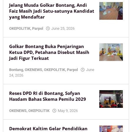
Jelang Musda Golkar Bontang, Andi
Faiz Masih Jadi Satu-satunya Kandidat
yang Mendaftar
by
OKEPOLITIK
,
Parpol
June 25, 2026
KaltimOke
Golkar Bontang Buka Penjaringan
Ketua DPD, Petahana Disebut Masih
Jadi Figur Terkuat
Bontang
,
OKENEWS
,
OKEPOLITIK
,
Parpol
June
by
24, 2026
KaltimOke
Reses DPD RI di Bontang, Sofyan
Hasdam Bahas Skema Pemilu 2029
by
OKENEWS
,
OKEPOLITIK
May 9, 2026
KaltimOke
Demokrat Kaltim Gelar Pendidikan