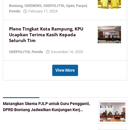
Bontang
,
OKENEWS
,
OKEPOLITIK
,
Opini
,
Parpol
,
by
Pemilu
February 17, 2024
KaltimOke
Pleno Tingkat Kota Rampung, KPU
Ucapkan Terima Kasih Kepada
Seluruh Tim
by
OKEPOLITIK
,
Pemilu
December 16, 2020
KaltimOke
View More
Recent Post
Matangkan Skema PJLP untuk Guru Pengganti,
DPRD Bontang Jadwalkan Kunjungan Kerj…