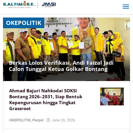
Skip
to
content
OKEPOLITIK
Berkas Lolos Verifikasi, Andi Faizal Jadi
Calon Tunggal Ketua Golkar Bontang
OKENEWS
,
Ahmad Bajuri Nahkodai SOKSI
OKEPOLITIK
,
Bontang 2026–2031, Siap Bentuk
Parpol
Kepengurusan hingga Tingkat
June
Grassroot
27,
2026
by
OKEPOLITIK
,
Parpol
June 26, 2026
by
KaltimOke
KaltimOke