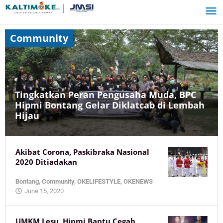
Skip
to
content
Community
Tingkatkan Peran Pengusaha Muda, BPC
Hipmi Bontang Gelar Diklatcab di Lembah
Hijau
Bontang
,
Akibat Corona, Paskibraka Nasional
Community
,
2020 Ditiadakan
Dunia
Usaha
,
OKEBISNIS
,
Bontang
,
Community
,
OKELIFESTYLE
,
OKENEWS
OKELIFESTYLE
,
by
June 15, 2020
OKENEWS
KaltimOke
September
UMKM Lesu, Hipmi Bantu Cegah