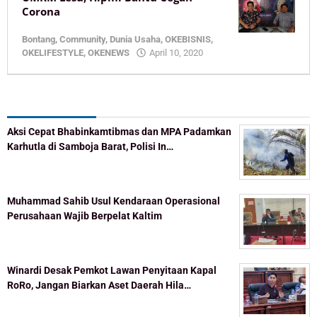
5,
Corona
2020
by
Bontang
,
Community
,
Dunia Usaha
,
OKEBISNIS
,
KaltimOke
by
OKELIFESTYLE
,
OKENEWS
April 10, 2020
KaltimOke
Recent Post
Aksi Cepat Bhabinkamtibmas dan MPA Padamkan
Karhutla di Samboja Barat, Polisi In…
Muhammad Sahib Usul Kendaraan Operasional
Perusahaan Wajib Berpelat Kaltim
Winardi Desak Pemkot Lawan Penyitaan Kapal
RoRo, Jangan Biarkan Aset Daerah Hila…