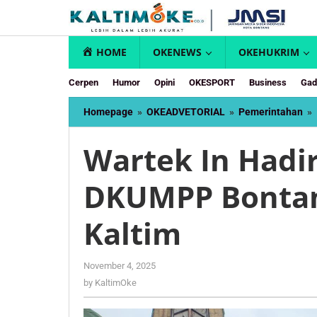
Skip
to
content
HOME
OKENEWS
OKEHUKRIM
Cerpen
Humor
Opini
OKESPORT
Business
Gad
Homepage
»
OKEADVETORIAL
»
Pemerintahan
»
Wartek In Hadir
DKUMPP Bonta
Kaltim
by
November 4, 2025
KaltimOke
by
KaltimOke