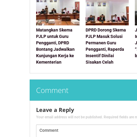
Matangkan Skema
DPRD Dorong Skema
J
PJLP untuk Guru
PJLP Masuk Solusi
Pengganti, DPRD
Permanen Guru
Bontang Jadwalkan
Pengganti, Raperda
Kunjungan Kerja ke
Insentif Dinilai
Kementerian
Sisakan Celah
Comment
Leave a Reply
Your email address will not be published.
Required fields are