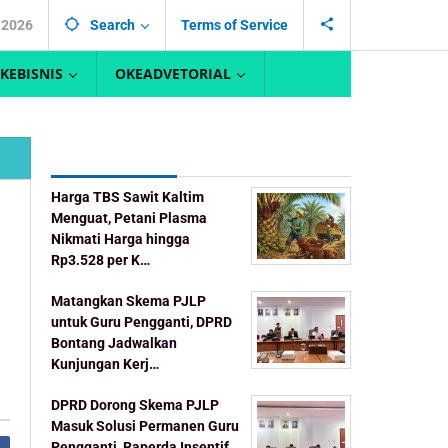
, 2026
Search
Terms of Service
KEBISNIS
OKEADVETORIAL
Recent Post
Harga TBS Sawit Kaltim
Menguat, Petani Plasma
Nikmati Harga hingga
Rp3.528 per K…
Matangkan Skema PJLP
untuk Guru Pengganti, DPRD
Bontang Jadwalkan
Kunjungan Kerj…
DPRD Dorong Skema PJLP
Masuk Solusi Permanen Guru
Pengganti, Raperda Insentif