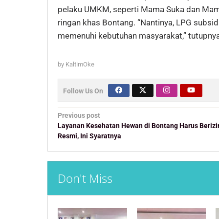
pelaku UMKM, seperti Mama Suka dan Mama
ringan khas Bontang. “Nantinya, LPG subsid
memenuhi kebutuhan masyarakat,” tutupnya
by
KaltimOke
Follow Us On
Post
Previous post
navigation
Layanan Kesehatan Hewan di Bontang Harus Berizi
Resmi, Ini Syaratnya
Don't Miss