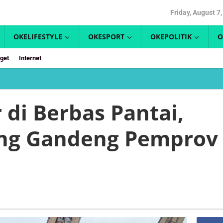
Friday, August 7
OKELIFESTYLE
OKESPORT
OKEPOLITIK
O
get
Internet
Wartek
In
Hadir
 di Berbas Pantai,
di
Berbas
ng Gandeng Pemprov
Pantai,
DKUMPP
Bontang
Gandeng
Pemprov
Kaltim