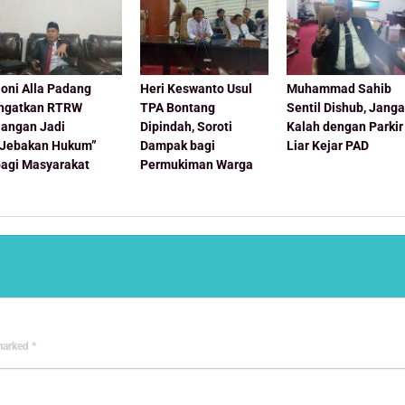
oni Alla Padang
Heri Keswanto Usul
Muhammad Sahib
Ingatkan RTRW
TPA Bontang
Sentil Dishub, Jang
Jangan Jadi
Dipindah, Soroti
Kalah dengan Parkir
“Jebakan Hukum”
Dampak bagi
Liar Kejar PAD
bagi Masyarakat
Permukiman Warga
 marked
*