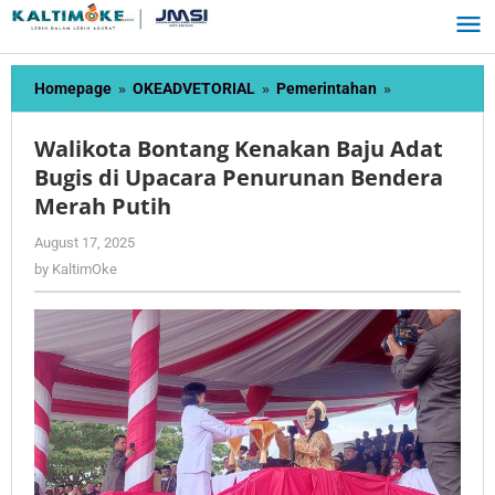
Skip
to
content
Walikota
Homepage
»
OKEADVETORIAL
»
Pemerintahan
»
Bontang
Kenakan
Walikota Bontang Kenakan Baju Adat
Baju
Bugis di Upacara Penurunan Bendera
Adat
Merah Putih
Bugis
di
by
August 17, 2025
Upacara
KaltimOke
by
KaltimOke
Penurunan
Bendera
Merah
Putih