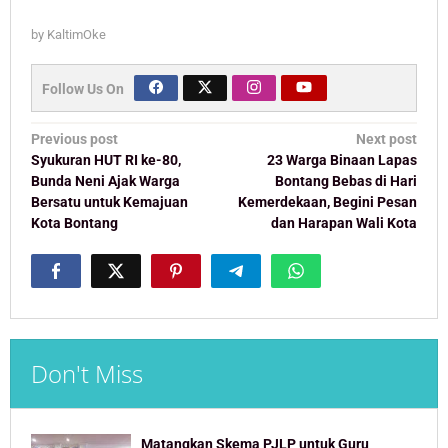
by
KaltimOke
Follow Us On
Post
Previous post
Next post
navigation
Syukuran HUT RI ke-80,
23 Warga Binaan Lapas
Bunda Neni Ajak Warga
Bontang Bebas di Hari
Bersatu untuk Kemajuan
Kemerdekaan, Begini Pesan
Kota Bontang
dan Harapan Wali Kota
Don't Miss
Matangkan Skema PJLP untuk Guru