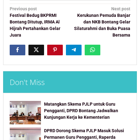
Post
Previous post
Next post
navigation
Festival Bedug BKPRMI
Kerukunan Pemuda Banjar
Bontang Ditutup, IRMA Al
dan NKB Bontang Gelar
Hijrah Pertahankan Gelar
Silaturahmi dan Buka Puasa
Juara
Bersama
Don't Miss
Matangkan Skema PJLP untuk Guru
Pengganti, DPRD Bontang Jadwalkan
Kunjungan Kerja ke Kementerian
DPRD Dorong Skema PJLP Masuk Solusi
Permanen Guru Pengganti, Raperda