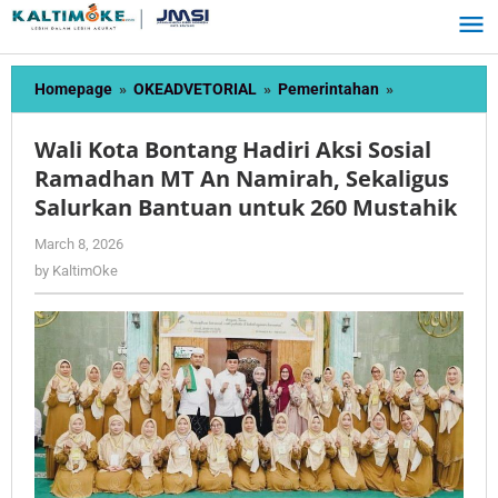
Skip
to
content
Wali
Homepage
»
OKEADVETORIAL
»
Pemerintahan
»
Kota
Bontang
Wali Kota Bontang Hadiri Aksi Sosial
Hadiri
Ramadhan MT An Namirah, Sekaligus
Aksi
Salurkan Bantuan untuk 260 Mustahik
Sosial
Ramadhan
by
March 8, 2026
MT
KaltimOke
by
KaltimOke
An
Namirah,
Sekaligus
Salurkan
Bantuan
untuk
260
Mustahik