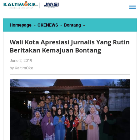
Skip
to
content
Wali
Homepage
»
OKENEWS
»
Bontang
»
Kota
Apresiasi
Wali Kota Apresiasi Jurnalis Yang Rutin
Jurnalis
Beritakan Kemajuan Bontang
Yang
Rutin
by
June 2, 2019
Beritakan
KaltimOke
by
KaltimOke
Kemajuan
Bontang