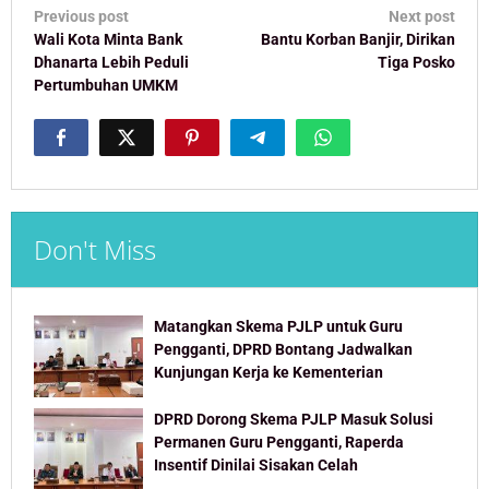
Post
Previous post
Next post
navigation
Wali Kota Minta Bank
Bantu Korban Banjir, Dirikan
Dhanarta Lebih Peduli
Tiga Posko
Pertumbuhan UMKM
Don't Miss
Matangkan Skema PJLP untuk Guru
Pengganti, DPRD Bontang Jadwalkan
Kunjungan Kerja ke Kementerian
DPRD Dorong Skema PJLP Masuk Solusi
Permanen Guru Pengganti, Raperda
Insentif Dinilai Sisakan Celah