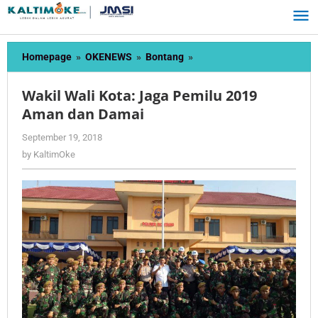
Skip
to
content
Wakil
Homepage
»
OKENEWS
»
Bontang
»
Wali
Kota:
Wakil Wali Kota: Jaga Pemilu 2019
Jaga
Aman dan Damai
Pemilu
2019
by
September 19, 2018
Aman
KaltimOke
by
KaltimOke
dan
Damai