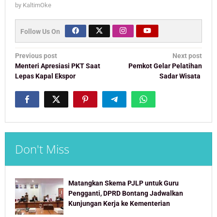
by
KaltimOke
Follow Us On
Post
Previous post
Next post
navigation
Menteri Apresiasi PKT Saat
Pemkot Gelar Pelatihan
Lepas Kapal Ekspor
Sadar Wisata
Don't Miss
Matangkan Skema PJLP untuk Guru
Pengganti, DPRD Bontang Jadwalkan
Kunjungan Kerja ke Kementerian