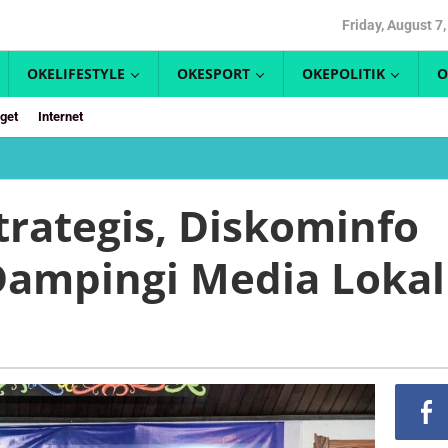
Friday, August 7
OKELIFESTYLE
OKESPORT
OKEPOLITIK
O
get
Internet
Sebagai
Mitra
Strategis,
trategis, Diskominfo
Diskominfo
Bontang
ampingi Media Lokal
Akan
Dampingi
Media
Lokal