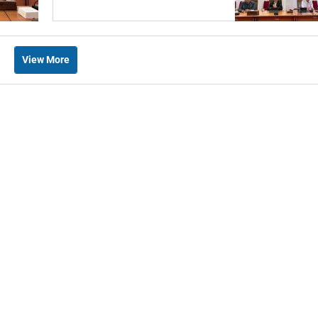
Celah
View More