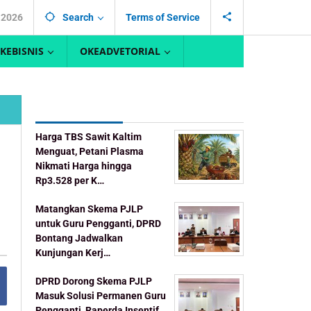
, 2026
Search
Terms of Service
KEBISNIS
OKEADVETORIAL
Recent Post
Harga TBS Sawit Kaltim
Menguat, Petani Plasma
Nikmati Harga hingga
Rp3.528 per K…
Matangkan Skema PJLP
untuk Guru Pengganti, DPRD
Bontang Jadwalkan
Kunjungan Kerj…
DPRD Dorong Skema PJLP
Masuk Solusi Permanen Guru
Pengganti, Raperda Insentif