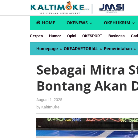
Skip
to
content
HOME
OKENEWS
OKEHUKRIM
Cerpen
Humor
Opini
OKESPORT
Business
Gad
Homepage
»
OKEADVETORIAL
»
Pemerintahan
»
Sebagai Mitra S
Bontang Akan D
by
August 1, 2025
KaltimOke
by
KaltimOke