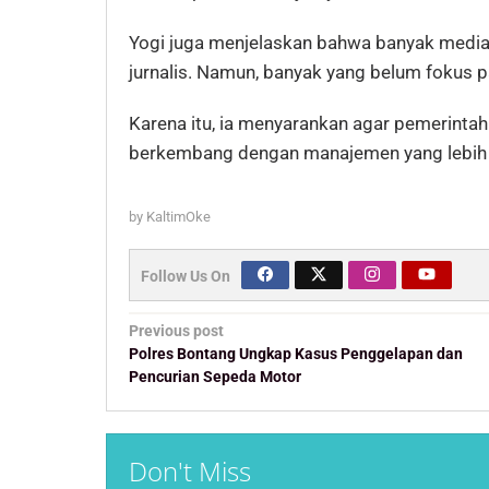
Yogi juga menjelaskan bahwa banyak media l
jurnalis. Namun, banyak yang belum fokus 
Karena itu, ia menyarankan agar pemerintah
berkembang dengan manajemen yang lebih b
by
KaltimOke
Follow Us On
Post
Previous post
navigation
Polres Bontang Ungkap Kasus Penggelapan dan
Pencurian Sepeda Motor
Don't Miss