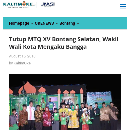
Skip
to
content
Tutup
Homepage
»
OKENEWS
»
Bontang
»
MTQ
XV
Tutup MTQ XV Bontang Selatan, Wakil
Bontang
Wali Kota Mengaku Bangga
Selatan,
Wakil
by
August 16, 2018
Wali
KaltimOke
by
KaltimOke
Kota
Mengaku
Bangga