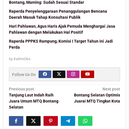
Bontang, Maming: Sudah Sesuai Standar
Raperda Penyelenggaraan Penanggulangan Bencana
Daerah Masuk Tahap Konsultasi Publik
Hari Pahlawan, Agus Haris Ajak Pemuda Menghargai Jasa
Pahlawan dengan Melakukan Hal Positif
Raperda PPPKS Rampung, Komisi I Target Tahun ini Jadi
Perda
by
KaltimOke
Follow Us On
Post
Previous post
Next post
navigation
Tanjung Laut Indah Raih
Bontang Selatan Optimis
Juara Umum MTQ Bontang
Juarai MTQ Tingkat Kota
Selatan