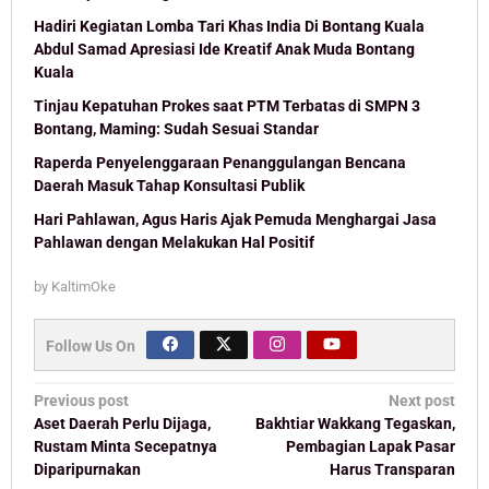
Hadiri Kegiatan Lomba Tari Khas India Di Bontang Kuala
Abdul Samad Apresiasi Ide Kreatif Anak Muda Bontang
Kuala
Tinjau Kepatuhan Prokes saat PTM Terbatas di SMPN 3
Bontang, Maming: Sudah Sesuai Standar
Raperda Penyelenggaraan Penanggulangan Bencana
Daerah Masuk Tahap Konsultasi Publik
Hari Pahlawan, Agus Haris Ajak Pemuda Menghargai Jasa
Pahlawan dengan Melakukan Hal Positif
by
KaltimOke
Follow Us On
Post
Previous post
Next post
navigation
Aset Daerah Perlu Dijaga,
Bakhtiar Wakkang Tegaskan,
Rustam Minta Secepatnya
Pembagian Lapak Pasar
Diparipurnakan
Harus Transparan