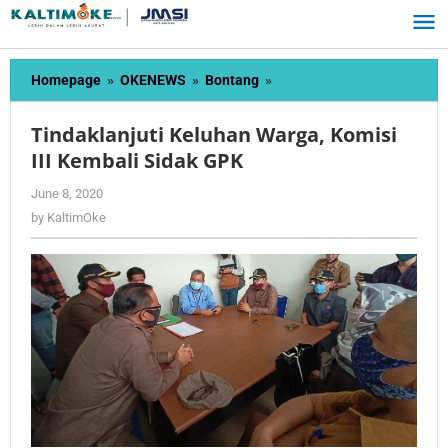
Skip
to
content
Tindaklanjuti
Homepage
»
OKENEWS
»
Bontang
»
Keluhan
Warga,
Tindaklanjuti Keluhan Warga, Komisi
Komisi
III Kembali Sidak GPK
III
Kembali
by
June 8, 2020
Sidak
KaltimOke
by
KaltimOke
GPK