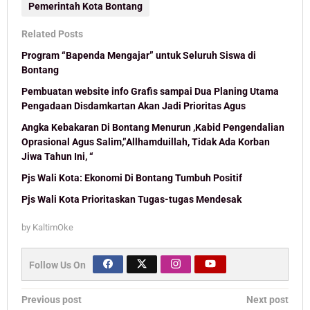
Pemerintah Kota Bontang
Related Posts
Program “Bapenda Mengajar” untuk Seluruh Siswa di
Bontang
Pembuatan website info Grafis sampai Dua Planing Utama
Pengadaan Disdamkartan Akan Jadi Prioritas Agus
Angka Kebakaran Di Bontang Menurun ,Kabid Pengendalian
Oprasional Agus Salim,”Allhamduillah, Tidak Ada Korban
Jiwa Tahun Ini, “
Pjs Wali Kota: Ekonomi Di Bontang Tumbuh Positif
Pjs Wali Kota Prioritaskan Tugas-tugas Mendesak
by
KaltimOke
Follow Us On
Post
Previous post
Next post