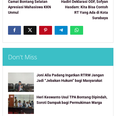
navigation
Camat Bontang Selatan
Hadiri Deklarasi ODF, Sofyan
Apresiasi Mahasiswa KKN
Hasdam: Kita Bisa Contoh
Unmul
RT Yang Ada di Kota
Surabaya
Don't Miss
Joni Alla Padang Ingatkan RTRW Jangan
Jadi “Jebakan Hukum” bagi Masyarakat
Heri Keswanto Usul TPA Bontang Dipindah,
Soroti Dampak bagi Permukiman Warga