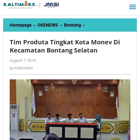
Skip
to
content
Tim
Homepage
»
OKENEWS
»
Bontang
»
Produta
Tingkat
Tim Produta Tingkat Kota Monev Di
Kota
Kecamatan Bontang Selatan
Monev
Di
by
August 7, 2019
Kecamatan
KaltimOke
by
KaltimOke
Bontang
Selatan