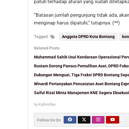
patuh terhadap aturan yang sudah ditetapk
“Batasan jumlah pengunjung tidak ada, akan
menginap harus dipatuhi,” tutupnya. (**)
Tagged
Anggota DPRD Kota Bontang
bon
Related Posts
Muhammad Sahib Usul Kendaraan Operasional Peru
Rustam Dorong Pansus Pemulihan Aset, DPRD Foku
Dukungan Menguat, Tiga Fraksi DPRD Bontang Sepa
Winardi Pertanyakan Pencatatan Aset Bontang Exp
Saiful Rizal Minta Manajemen KNE Segera Eksekusi
by
KaltimOke
Follow Us On