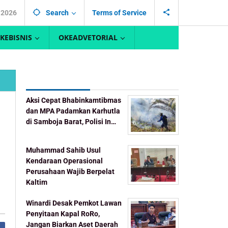
 2026
Search
Terms of Service
KEBISNIS
OKEADVETORIAL
Recent Post
Aksi Cepat Bhabinkamtibmas
dan MPA Padamkan Karhutla
di Samboja Barat, Polisi In…
Muhammad Sahib Usul
Kendaraan Operasional
Perusahaan Wajib Berpelat
Kaltim
Winardi Desak Pemkot Lawan
Penyitaan Kapal RoRo,
Jangan Biarkan Aset Daerah