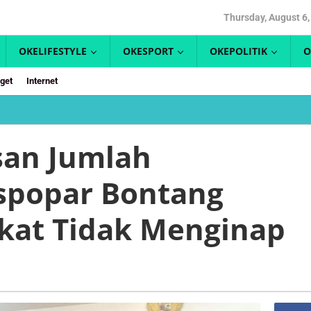
Thursday, August 6,
OKELIFESTYLE
OKESPORT
OKEPOLITIK
O
get
Internet
k
san
san Jumlah
ah
unjung,
spopar Bontang
opar
ang
u
kat Tidak Menginap
arakat
k
inap