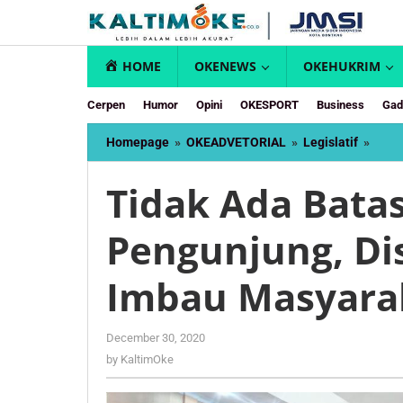
Skip
to
content
HOME
OKENEWS
OKEHUKRIM
Cerpen
Humor
Opini
OKESPORT
Business
Gad
Tida
Homepage
»
OKEADVETORIAL
»
Legislatif
»
Ada
Bata
Tidak Ada Bata
Juml
Peng
Pengunjung, Di
Disp
Bont
Imba
Imbau Masyara
Masy
Tida
Meng
by
December 30, 2020
KaltimOke
by
KaltimOke