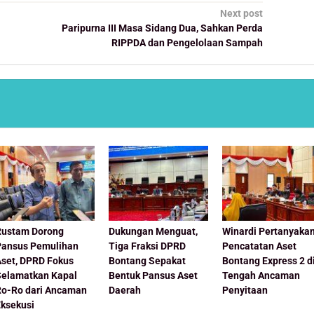
Next post
Paripurna III Masa Sidang Dua, Sahkan Perda
RIPPDA dan Pengelolaan Sampah
Rustam Dorong
Dukungan Menguat,
Winardi Pertanyaka
Pansus Pemulihan
Tiga Fraksi DPRD
Pencatatan Aset
Aset, DPRD Fokus
Bontang Sepakat
Bontang Express 2 d
Selamatkan Kapal
Bentuk Pansus Aset
Tengah Ancaman
Ro-Ro dari Ancaman
Daerah
Penyitaan
Eksekusi