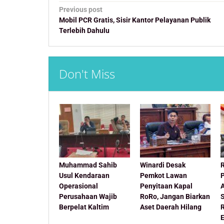
Post
Previous post
navigation
Mobil PCR Gratis, Sisir Kantor Pelayanan Publik
Terlebih Dahulu
Don't Miss
Muhammad Sahib
Winardi Desak
Usul Kendaraan
Pemkot Lawan
Operasional
Penyitaan Kapal
Perusahaan Wajib
RoRo, Jangan Biarkan
Berpelat Kaltim
Aset Daerah Hilang