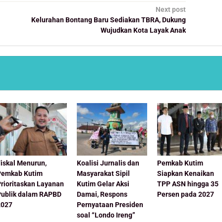
Next post
Kelurahan Bontang Baru Sediakan TBRA, Dukung
Wujudkan Kota Layak Anak
iskal Menurun,
Koalisi Jurnalis dan
Pemkab Kutim
Pemkab Kutim
Masyarakat Sipil
Siapkan Kenaikan
Prioritaskan Layanan
Kutim Gelar Aksi
TPP ASN hingga 35
Publik dalam RAPBD
Damai, Respons
Persen pada 2027
2027
Pernyataan Presiden
soal “Londo Ireng”