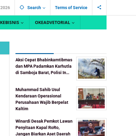
 2026
Search
Terms of Service
KEBISNIS
OKEADVETORIAL
Recent Post
Aksi Cepat Bhabinkamtibmas
dan MPA Padamkan Karhutla
di Samboja Barat, Polisi In…
Muhammad Sahib Usul
Kendaraan Operasional
Perusahaan Wajib Berpelat
Kaltim
Winardi Desak Pemkot Lawan
Penyitaan Kapal RoRo,
Jangan Biarkan Aset Daerah