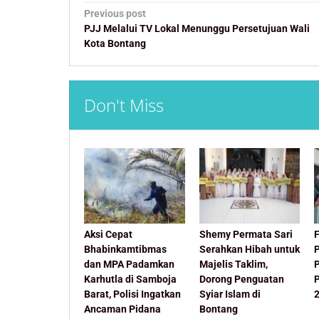
Post
Previous post
navigation
PJJ Melalui TV Lokal Menunggu Persetujuan Wali
Kota Bontang
Don't Miss
Aksi Cepat
Shemy Permata Sari
F
Bhabinkamtibmas
Serahkan Hibah untuk
dan MPA Padamkan
Majelis Taklim,
Karhutla di Samboja
Dorong Penguatan
Barat, Polisi Ingatkan
Syiar Islam di
Ancaman Pidana
Bontang