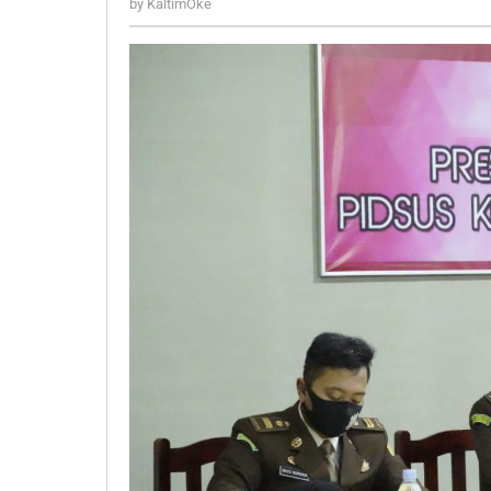
by
KaltimOke