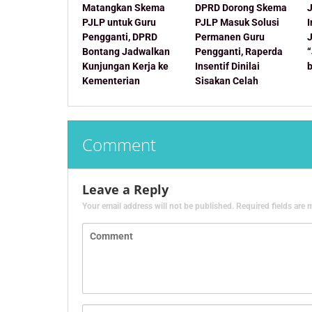
Matangkan Skema
DPRD Dorong Skema
J
PJLP untuk Guru
PJLP Masuk Solusi
Pengganti, DPRD
Permanen Guru
Bontang Jadwalkan
Pengganti, Raperda
Kunjungan Kerja ke
Insentif Dinilai
Kementerian
Sisakan Celah
Comment
Leave a Reply
Your email address will not be published.
Required fields are