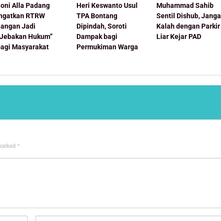
oni Alla Padang
Heri Keswanto Usul
Muhammad Sahib
Ingatkan RTRW
TPA Bontang
Sentil Dishub, Jang
Jangan Jadi
Dipindah, Soroti
Kalah dengan Parkir
“Jebakan Hukum”
Dampak bagi
Liar Kejar PAD
bagi Masyarakat
Permukiman Warga
 marked
*