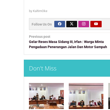
by
KaltimOke
Follow Us On
Post
Previous post
navigation
Gelar Reses Masa Sidang III, Irfan : Warga Minta
Pengadaan Penerangan Jalan Dan Motor Sampah
Don't Miss