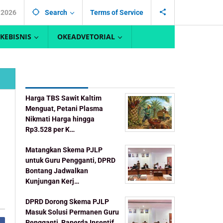
 2026
Search
Terms of Service
KEBISNIS
OKEADVETORIAL
Recent Post
Harga TBS Sawit Kaltim
Menguat, Petani Plasma
Nikmati Harga hingga
Rp3.528 per K…
Matangkan Skema PJLP
untuk Guru Pengganti, DPRD
Bontang Jadwalkan
Kunjungan Kerj…
DPRD Dorong Skema PJLP
Masuk Solusi Permanen Guru
Pengganti, Raperda Insentif