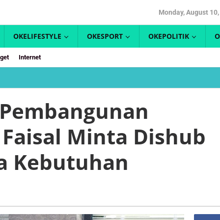
Monday, August 10,
OKELIFESTYLE
OKESPORT
OKEPOLITIK
O
get
Internet
i
ress
angunan
s Pembangunan
ng
 Faisal Minta Dishub
l
a
la Kebutuhan
ub
rkan
la
tuhan