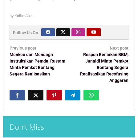
by
KaltimOke
Follow Us On
Post
Previous post
Next post
navigation
Menkeu dan Mendagri
Respon Kenaikan BBM,
Instruksikan Pemda, Rustam
Junaidi Minta Pemkot
Minta Pemkot Bontang
Bontang Segera
Segera Realisasikan
Realisasikan Recofusing
Anggaran
Don't Miss