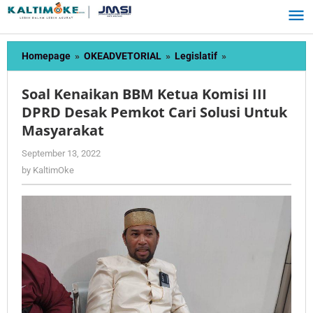
Skip
to
content
Soal
Homepage
»
OKEADVETORIAL
»
Legislatif
»
Kenaikan
BBM
Soal Kenaikan BBM Ketua Komisi III
Ketua
DPRD Desak Pemkot Cari Solusi Untuk
Komisi
Masyarakat
III
DPRD
by
September 13, 2022
Desak
KaltimOke
by
KaltimOke
Pemkot
Cari
Solusi
Untuk
Masyarakat