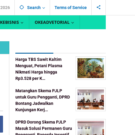
 2026
Search
Terms of Service
KEBISNIS
OKEADVETORIAL
Recent Post
Harga TBS Sawit Kaltim
Menguat, Petani Plasma
Nikmati Harga hingga
Rp3.528 per K…
Matangkan Skema PJLP
untuk Guru Pengganti, DPRD
Bontang Jadwalkan
Kunjungan Kerj…
DPRD Dorong Skema PJLP
Masuk Solusi Permanen Guru
Pengganti, Raperda Insentif