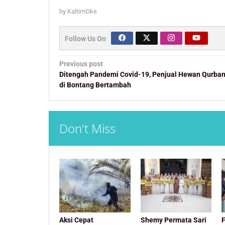
by
KaltimOke
Follow Us On
Post
Previous post
navigation
Ditengah Pandemi Covid-19, Penjual Hewan Qurba
di Bontang Bertambah
Don't Miss
Aksi Cepat
Shemy Permata Sari
F