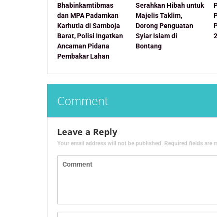
Bhabinkamtibmas
Serahkan Hibah untuk
dan MPA Padamkan
Majelis Taklim,
Karhutla di Samboja
Dorong Penguatan
Barat, Polisi Ingatkan
Syiar Islam di
Ancaman Pidana
Bontang
Pembakar Lahan
Comment
Leave a Reply
Your email address will not be published.
Required fields are