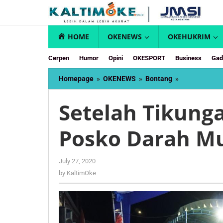
Skip
to
content
HOME
OKENEWS
OKEHUKRIM
Cerpen
Humor
Opini
OKESPORT
Business
Gad
Setelah
Homepage
»
OKENEWS
»
Bontang
»
Tikungan,
NeJo
Setelah Tikung
Resmikan
Posko
Posko Darah M
Darah
Muda
Loktuan
by
July 27, 2020
KaltimOke
by
KaltimOke