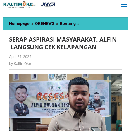
Skip
to
content
SERAP
Homepage
»
OKENEWS
»
Bontang
»
ASPIRASI
MASYARAKAT,
SERAP ASPIRASI MASYARAKAT, ALFIN
ALFIN
LANGSUNG CEK KELAPANGAN
LANGSUNG
CEK
by
April 24, 2025
KELAPANGAN
KaltimOke
by
KaltimOke