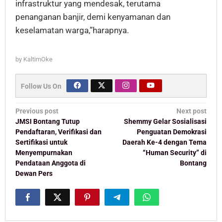
infrastruktur yang mendesak, terutama
penanganan banjir, demi kenyamanan dan
keselamatan warga,”harapnya.
by
KaltimOke
Follow Us On
Post
Previous post
Next post
navigation
JMSI Bontang Tutup
Shemmy Gelar Sosialisasi
Pendaftaran, Verifikasi dan
Penguatan Demokrasi
Sertifikasi untuk
Daerah Ke-4 dengan Tema
Menyempurnakan
“Human Security” di
Pendataan Anggota di
Bontang
Dewan Pers