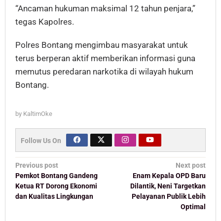
“Ancaman hukuman maksimal 12 tahun penjara,”
tegas Kapolres.
Polres Bontang mengimbau masyarakat untuk
terus berperan aktif memberikan informasi guna
memutus peredaran narkotika di wilayah hukum
Bontang.
by
KaltimOke
Follow Us On
Post
Previous post
Next post
navigation
Pemkot Bontang Gandeng
Enam Kepala OPD Baru
Ketua RT Dorong Ekonomi
Dilantik, Neni Targetkan
dan Kualitas Lingkungan
Pelayanan Publik Lebih
Optimal