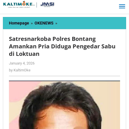
Skip
to
content
Satresnarkoba
Homepage
»
OKENEWS
»
Polres
Bontang
Satresnarkoba Polres Bontang
Amankan
Amankan Pria Diduga Pengedar Sabu
Pria
di Loktuan
Diduga
Pengedar
by
January 4, 2026
Sabu
KaltimOke
by
KaltimOke
di
Loktuan