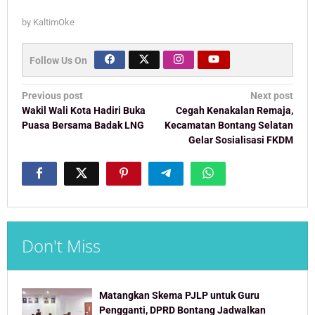
by
KaltimOke
Follow Us On
Post
Previous post
Next post
navigation
Wakil Wali Kota Hadiri Buka
Cegah Kenakalan Remaja,
Puasa Bersama Badak LNG
Kecamatan Bontang Selatan
Gelar Sosialisasi FKDM
Don't Miss
Matangkan Skema PJLP untuk Guru
Pengganti, DPRD Bontang Jadwalkan