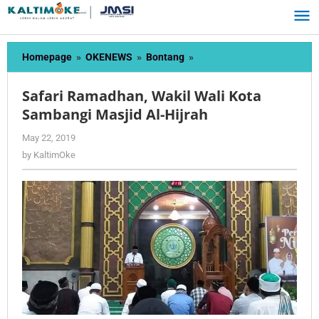
Skip
to
content
Safari
Homepage
»
OKENEWS
»
Bontang
»
Ramadhan,
Wakil
Safari Ramadhan, Wakil Wali Kota
Wali
Sambangi Masjid Al-Hijrah
Kota
Sambangi
by
May 22, 2019
Masjid
KaltimOke
by
KaltimOke
Al-
Hijrah