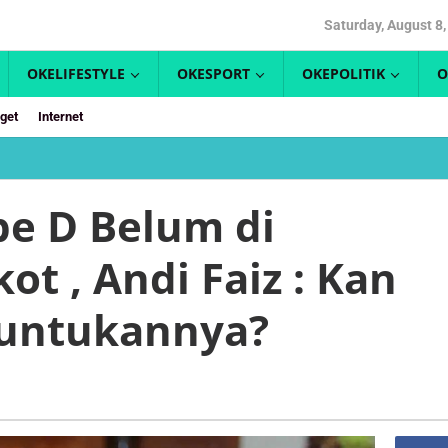
Saturday, August 8
OKELIFESTYLE
OKESPORT
OKEPOLITIK
O
get
Internet
ah
pe D Belum di
m
t , Andi Faiz : Kan
sikan
ot
runtukannya?
h