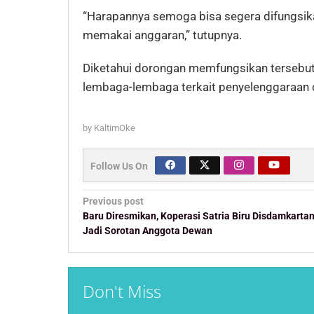
“Harapannya semoga bisa segera difungsi
memakai anggaran,” tutupnya.
Diketahui dorongan memfungsikan tersebut
lembaga-lembaga terkait penyelenggaraan d
by
KaltimOke
Follow Us On
Post
Previous post
navigation
Baru Diresmikan, Koperasi Satria Biru Disdamkarta
Jadi Sorotan Anggota Dewan
Don't Miss