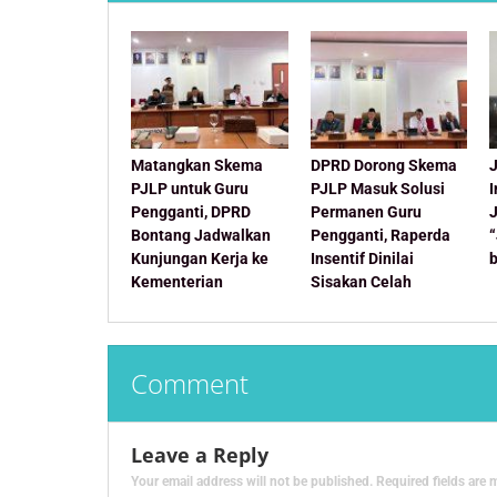
Matangkan Skema
DPRD Dorong Skema
J
PJLP untuk Guru
PJLP Masuk Solusi
Pengganti, DPRD
Permanen Guru
Bontang Jadwalkan
Pengganti, Raperda
Kunjungan Kerja ke
Insentif Dinilai
Kementerian
Sisakan Celah
Comment
Leave a Reply
Your email address will not be published.
Required fields are