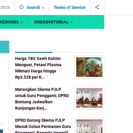
, 2026
Search
Terms of Service
KEBISNIS
OKEADVETORIAL
Recent Post
Harga TBS Sawit Kaltim
Menguat, Petani Plasma
Nikmati Harga hingga
Rp3.528 per K…
Matangkan Skema PJLP
untuk Guru Pengganti, DPRD
Bontang Jadwalkan
Kunjungan Kerj…
DPRD Dorong Skema PJLP
Masuk Solusi Permanen Guru
Pengganti, Raperda Insentif