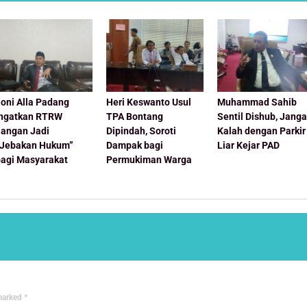
oni Alla Padang
Heri Keswanto Usul
Muhammad Sahib
Ingatkan RTRW
TPA Bontang
Sentil Dishub, Jang
Jangan Jadi
Dipindah, Soroti
Kalah dengan Parkir
“Jebakan Hukum”
Dampak bagi
Liar Kejar PAD
bagi Masyarakat
Permukiman Warga
 marked
*