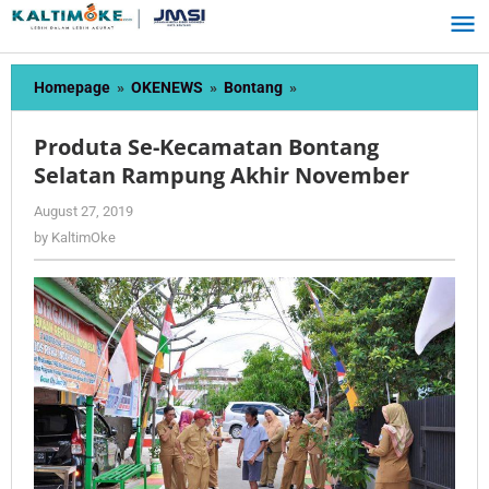
Skip
to
content
Produta
Homepage
»
OKENEWS
»
Bontang
»
Se-
Kecamatan
Produta Se-Kecamatan Bontang
Bontang
Selatan Rampung Akhir November
Selatan
Rampung
by
August 27, 2019
Akhir
KaltimOke
by
KaltimOke
November