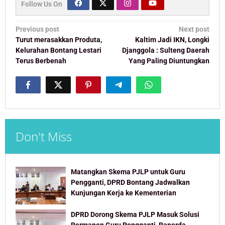
Follow Us On
Post
Previous post
Next post
navigation
Turut merasakkan Produta,
Kaltim Jadi IKN, Longki
Kelurahan Bontang Lestari
Djanggola : Sulteng Daerah
Terus Berbenah
Yang Paling Diuntungkan
Don't Miss
Matangkan Skema PJLP untuk Guru
Pengganti, DPRD Bontang Jadwalkan
Kunjungan Kerja ke Kementerian
DPRD Dorong Skema PJLP Masuk Solusi