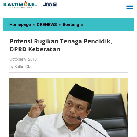
Skip
to
content
Potensi
Homepage
»
OKENEWS
»
Bontang
»
Rugikan
Tenaga
Potensi Rugikan Tenaga Pendidik,
Pendidik,
DPRD Keberatan
DPRD
Keberatan
by
October 9, 2018
KaltimOke
by
KaltimOke