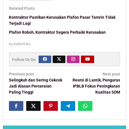
Related Posts
Kontraktor Pastikan Kerusakan Plafon Pasar Tamrin Tidak
Terjadi Lagi
Plafon Roboh, Kontraktor Segera Perbaiki Kerusakan
by
KaltimOke
Follow Us On
Post
Previous post
Next post
navigation
Selingkuh dan Sering Cekcok
Resmi di Lantik, Pengurus
Jadi Alasan Perceraian
IPBLB Fokus Peningkatan
Paling Tinggi
Kualitas SDM