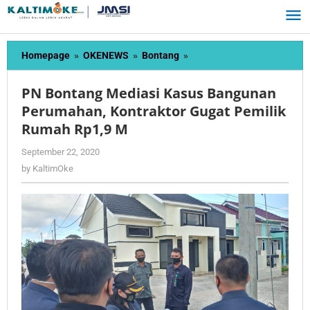
Skip
to
content
PN
Homepage
»
OKENEWS
»
Bontang
»
Bontang
Mediasi
PN Bontang Mediasi Kasus Bangunan
Kasus
Perumahan, Kontraktor Gugat Pemilik
Bangunan
Rumah Rp1,9 M
Perumahan,
Kontraktor
by
September 22, 2020
Gugat
KaltimOke
by
KaltimOke
Pemilik
Rumah
Rp1,9
M