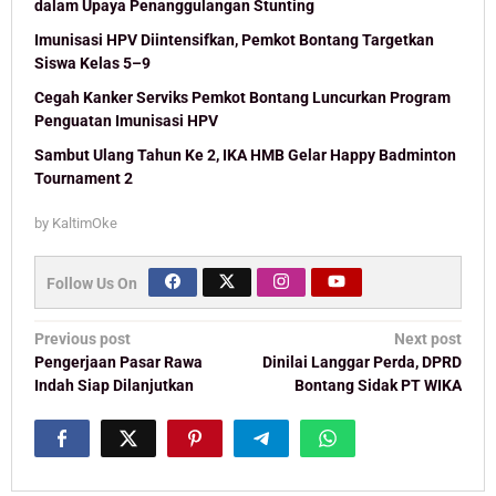
dalam Upaya Penanggulangan Stunting
Imunisasi HPV Diintensifkan, Pemkot Bontang Targetkan
Siswa Kelas 5–9
Cegah Kanker Serviks Pemkot Bontang Luncurkan Program
Penguatan Imunisasi HPV
Sambut Ulang Tahun Ke 2, IKA HMB Gelar Happy Badminton
Tournament 2
by
KaltimOke
Follow Us On
Post
Previous post
Next post
navigation
Pengerjaan Pasar Rawa
Dinilai Langgar Perda, DPRD
Indah Siap Dilanjutkan
Bontang Sidak PT WIKA