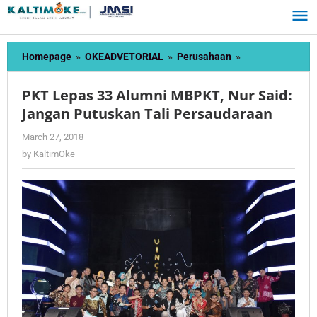
Skip
to
content
PKT
Homepage
»
OKEADVETORIAL
»
Perusahaan
»
Lepas
33
PKT Lepas 33 Alumni MBPKT, Nur Said:
Alumni
Jangan Putuskan Tali Persaudaraan
MBPKT,
Nur
by
March 27, 2018
Said:
KaltimOke
by
KaltimOke
Jangan
Putuskan
Tali
Persaudaraan