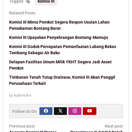
Tagged
komisi III
Related Posts
Komisi III Minta Pemkot Segera Respon Usulan Lahan
Pemakaman Bontang Barat
Komisi III Upayakan Penyebrangan Bontang-Mamuju
Komisi III Godok Percepatan Pemanfaatan Lubang Bekas
Tambang Sebagai Air Baku
Delapan Fasilitas Umum Milik YKHT Segera Jadi Asset
Pemkot
Timbunan Tanah Tutup Drainase, Komisi III Akan Panggil
Perusahaan Terkait
by
KaltimOke
Follow Us On
Post
Previous post
Next post