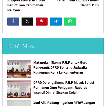
navigation
Anggota Komisi III Protes
Penerimaan K-2 tidak Boleh
Peruntukan Perumahan
Bebani OPD
Nelayan
Don't Miss
Matangkan Skema PJLP untuk Guru
Pengganti, DPRD Bontang Jadwalkan
Kunjungan Kerja ke Kementerian
DPRD Dorong Skema PJLP Masuk Solusi
Permanen Guru Pengganti, Raperda
Insentif Dinilai Sisakan Celah
Joni Alla Padang Ingatkan RTRW Jangan