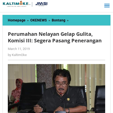
Skip
to
content
Perumahan
Homepage
»
OKENEWS
»
Bontang
»
Nelayan
Gelap
Perumahan Nelayan Gelap Gulita,
Gulita,
Komisi III: Segera Pasang Penerangan
Komisi
III:
by
March 11, 2019
Segera
KaltimOke
by
KaltimOke
Pasang
Penerangan