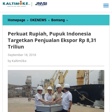
Skip
to
content
Perkuat
Homepage
»
OKENEWS
»
Bontang
»
Rupiah,
Pupuk
Perkuat Rupiah, Pupuk Indonesia
Indonesia
Targetkan Penjualan Ekspor Rp 8,31
Targetkan
Triliun
Penjualan
Ekspor
by
September 18, 2018
Rp
KaltimOke
by
KaltimOke
8,31
Triliun