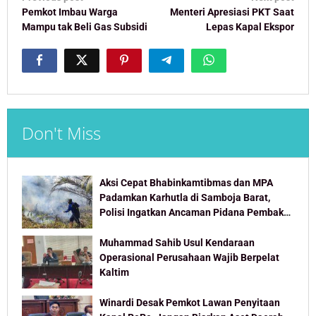
navigation
Pemkot Imbau Warga
Menteri Apresiasi PKT Saat
Mampu tak Beli Gas Subsidi
Lepas Kapal Ekspor
Don't Miss
Aksi Cepat Bhabinkamtibmas dan MPA
Padamkan Karhutla di Samboja Barat,
Polisi Ingatkan Ancaman Pidana Pembakar
Lahan
Muhammad Sahib Usul Kendaraan
Operasional Perusahaan Wajib Berpelat
Kaltim
Winardi Desak Pemkot Lawan Penyitaan