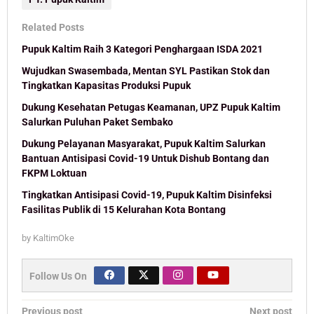
Related Posts
Pupuk Kaltim Raih 3 Kategori Penghargaan ISDA 2021
Wujudkan Swasembada, Mentan SYL Pastikan Stok dan
Tingkatkan Kapasitas Produksi Pupuk
Dukung Kesehatan Petugas Keamanan, UPZ Pupuk Kaltim
Salurkan Puluhan Paket Sembako
Dukung Pelayanan Masyarakat, Pupuk Kaltim Salurkan
Bantuan Antisipasi Covid-19 Untuk Dishub Bontang dan
FKPM Loktuan
Tingkatkan Antisipasi Covid-19, Pupuk Kaltim Disinfeksi
Fasilitas Publik di 15 Kelurahan Kota Bontang
by
KaltimOke
Follow Us On
Post
Previous post
Next post