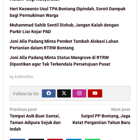
Heri Keswanto Usul TPA Bontang Dipindah, Soroti Dampak
bagi Permukiman Warga
Muhammad Sahib Sentil Dishub, Jangan Kalah dengan
Parkir Liar Kejar PAD
Joni Alla Padang Minta Pemkot Tambah Alokasi Lahan
Pertanian dalam RTRW Bontang
Joni Alla Padang Minta Status Mangrove di RTRW
Dipastikan agar Tak Terkendala Persetujuan Pusat
by
KaltimOke
Follow Us On
Post
Previous post
Next post
navigation
Tempat Asik Buat Santai,
Satpol PP Bontang, Jaga
Taman Adipura Sejuk dan
Ketat Pergantian Tahun Baru
Indah