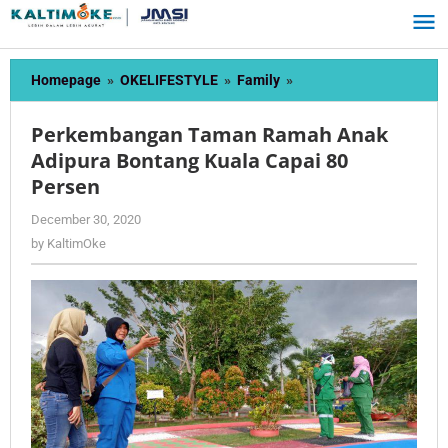
Skip
to
content
Perkembangan
Homepage
»
OKELIFESTYLE
»
Family
»
Taman
Ramah
Perkembangan Taman Ramah Anak
Anak
Adipura Bontang Kuala Capai 80
Adipura
Persen
Bontang
Kuala
by
December 30, 2020
Capai
KaltimOke
by
KaltimOke
80
Persen