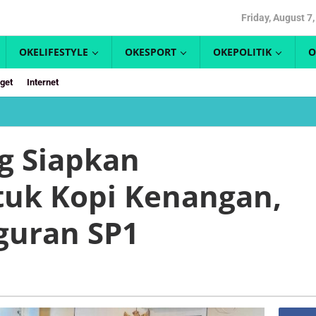
Friday, August 7
OKELIFESTYLE
OKESPORT
OKEPOLITIK
O
get
Internet
Pemkot
Bontang
Siapkan
g Siapkan
Penindakan
untuk
uk Kopi Kenangan,
Kopi
Kenangan,
Dimulai
guran SP1
dari
Teguran
SP1