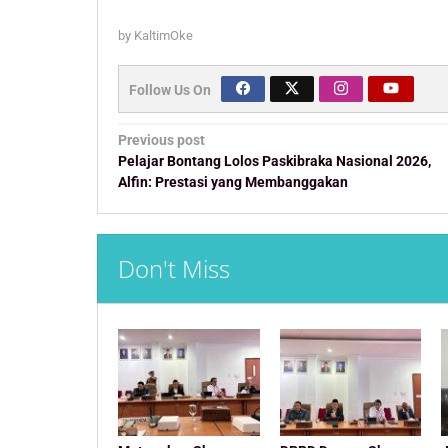
by
KaltimOke
Follow Us On
Post
Previous post
navigation
Pelajar Bontang Lolos Paskibraka Nasional 2026,
Alfin: Prestasi yang Membanggakan
Don't Miss