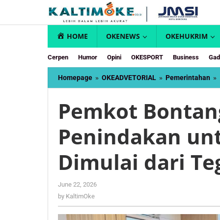
Skip
to
content
HOME
OKENEWS
OKEHUKRIM
Cerpen
Humor
Opini
OKESPORT
Business
Gad
Homepage
»
OKEADVETORIAL
»
Pemerintahan
»
Pemkot Bontan
Penindakan unt
Dimulai dari Te
by
June 22, 2026
KaltimOke
by
KaltimOke