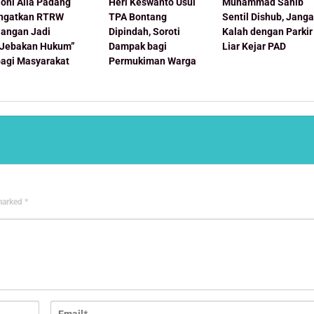
oni Alla Padang
Heri Keswanto Usul
Muhammad Sahib
Ingatkan RTRW
TPA Bontang
Sentil Dishub, Jang
Jangan Jadi
Dipindah, Soroti
Kalah dengan Parkir
“Jebakan Hukum”
Dampak bagi
Liar Kejar PAD
bagi Masyarakat
Permukiman Warga
 marked
*