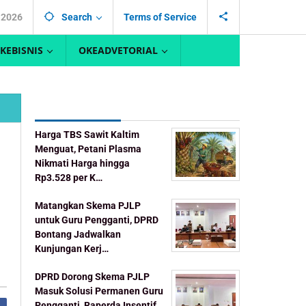
, 2026
Search
Terms of Service
KEBISNIS
OKEADVETORIAL
Recent Post
Harga TBS Sawit Kaltim
Menguat, Petani Plasma
Nikmati Harga hingga
Rp3.528 per K…
Matangkan Skema PJLP
untuk Guru Pengganti, DPRD
Bontang Jadwalkan
Kunjungan Kerj…
DPRD Dorong Skema PJLP
Masuk Solusi Permanen Guru
Pengganti, Raperda Insentif