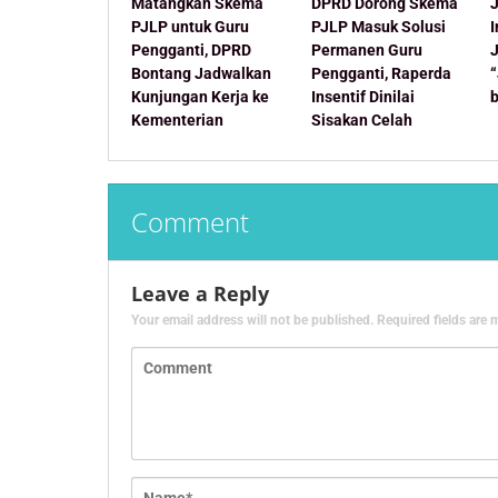
Matangkan Skema
DPRD Dorong Skema
J
PJLP untuk Guru
PJLP Masuk Solusi
Pengganti, DPRD
Permanen Guru
Bontang Jadwalkan
Pengganti, Raperda
Kunjungan Kerja ke
Insentif Dinilai
Kementerian
Sisakan Celah
Comment
Leave a Reply
Your email address will not be published.
Required fields are