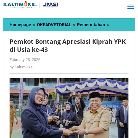
Skip
to
content
Pemkot
Homepage
»
OKEADVETORIAL
»
Pemerintahan
»
Bontang
Apresiasi
Pemkot Bontang Apresiasi Kiprah YPK
Kiprah
di Usia ke-43
YPK
di
by
February 23, 2026
Usia
KaltimOke
by
KaltimOke
ke-
43