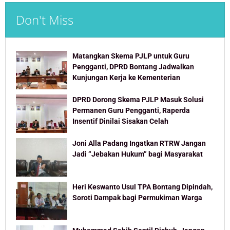
Don't Miss
Matangkan Skema PJLP untuk Guru
Pengganti, DPRD Bontang Jadwalkan
Kunjungan Kerja ke Kementerian
DPRD Dorong Skema PJLP Masuk Solusi
Permanen Guru Pengganti, Raperda
Insentif Dinilai Sisakan Celah
Joni Alla Padang Ingatkan RTRW Jangan
Jadi “Jebakan Hukum” bagi Masyarakat
Heri Keswanto Usul TPA Bontang Dipindah,
Soroti Dampak bagi Permukiman Warga