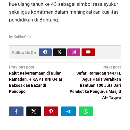
kue ulang tahun ke-43 sebagai simbol rasa syukur
sekaligus komitmen dalam meningkatkan kualitas
pendidikan di Bontang.
by
KaltimOke
Follow Us On
Post
Previous post
Next post
navigation
Rajut Kebersamaan di Bulan
Safari Ramadan 1447 H,
Ramadan, HIKA PT KNI Gelar
Agus Haris Serahkan
Baksos dan Bazar di
Bantuan 100 Juta Dari
Pendopo
Pemkot ke Pengurus Masjid
At- Taqwa