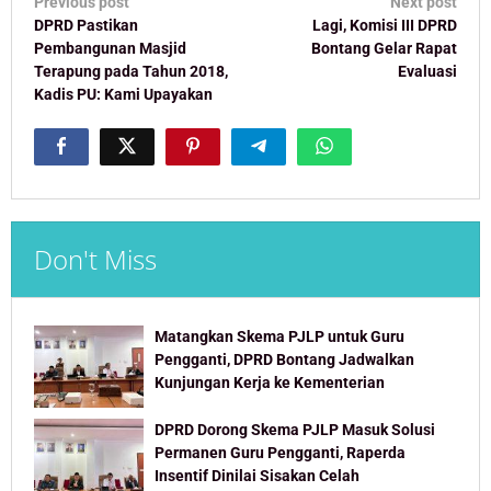
Post
Previous post
Next post
navigation
DPRD Pastikan
Lagi, Komisi III DPRD
Pembangunan Masjid
Bontang Gelar Rapat
Terapung pada Tahun 2018,
Evaluasi
Kadis PU: Kami Upayakan
Don't Miss
Matangkan Skema PJLP untuk Guru
Pengganti, DPRD Bontang Jadwalkan
Kunjungan Kerja ke Kementerian
DPRD Dorong Skema PJLP Masuk Solusi
Permanen Guru Pengganti, Raperda
Insentif Dinilai Sisakan Celah