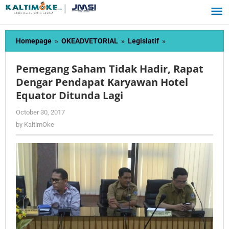
Skip
to
content
Pemegang
Homepage
»
OKEADVETORIAL
»
Legislatif
»
Saham
Tidak
Pemegang Saham Tidak Hadir, Rapat
Hadir,
Dengar Pendapat Karyawan Hotel
Rapat
Equator Ditunda Lagi
Dengar
Pendapat
by
October 30, 2017
Karyawan
KaltimOke
by
KaltimOke
Hotel
Equator
Ditunda
Lagi