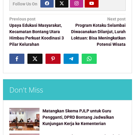
Follow Us On
Post
Previous post
Next post
navigation
Upaya Edukasi Masyarakat,
Program Kotaku Selambai
Kecamatan Bontang Utara
Diwacanakan Dilanjut, Lurah
Himbau Perkuat Koodinasi 3
Loktuan: Bisa Meningkatkan
Pilar Kelurahan
Potensi Wisata
Don't Miss
Matangkan Skema PJLP untuk Guru
Pengganti, DPRD Bontang Jadwalkan
Kunjungan Kerja ke Kementerian