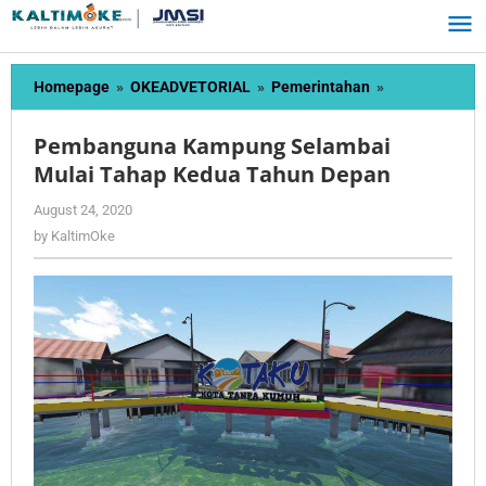
Skip
to
content
Pembanguna
Homepage
»
OKEADVETORIAL
»
Pemerintahan
»
Kampung
Selambai
Pembanguna Kampung Selambai
Mulai
Mulai Tahap Kedua Tahun Depan
Tahap
Kedua
by
August 24, 2020
Tahun
KaltimOke
by
KaltimOke
Depan