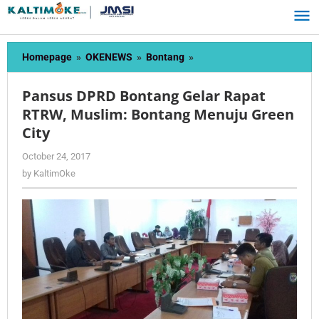
Skip
to
content
Pansus
Homepage
»
OKENEWS
»
Bontang
»
DPRD
Bontang
Pansus DPRD Bontang Gelar Rapat
Gelar
RTRW, Muslim: Bontang Menuju Green
Rapat
City
RTRW,
Muslim:
by
October 24, 2017
Bontang
KaltimOke
by
KaltimOke
Menuju
Green
City